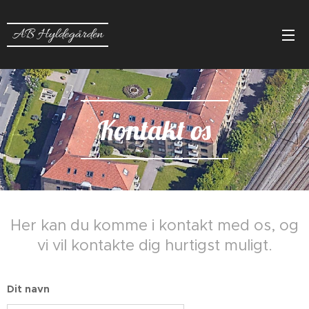
AB Hyldegården
Kontakt os
Her kan du komme i kontakt med os, og
vi vil kontakte dig hurtigst muligt.
Dit navn